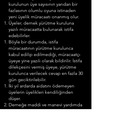
kurulunun üye sayısının yarıdan bir
fazlasının olumlu oyuna istinaden
yeni üyelik müracaatı onanmış olur.
Üyeler, dernek yürütme kuruluna
yazılı müracaatta bulunarak istifa
edebilirler.
Böyle bir durumda, istifa
müracaatının yürütme kurulunca
kabul edilip edilmediği, müracaatçı
üyeye yine yazılı olarak bildirilir. İstifa
dilekçesini vermiş üyeye, yürütme
kurulunca verilecek cevap en fazla 30
gün geciktirilebilir.
İki yıl ardarda aidatını ödemeyen
üyelerin üyelikleri kendiliğinden
düşer.
Derneğe maddi ve manevi yardımda
bulunan KKTC vatandaşları, yürütme
kurulunun önerisi üzerine, genel
kurulun salt çoğunluğunun kararı ile