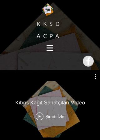
KKSD
ACPA
Kıbrıs Kağıt Sanatçıları Video
Şimdi İzle